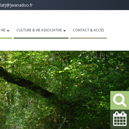
lat[@]wanadoo.fr
 VIE
CULTURE & VIE ASSOCIATIVE
CONTACT & ACCÈS