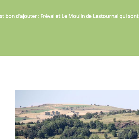
l est bon d'ajouter : Fréval et Le Moulin de Lestournal qui son