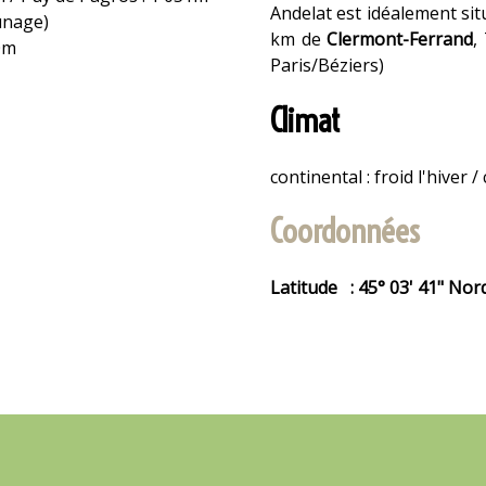
Andelat est idéalement si
unage)
km de
Clermont-Ferrand
,
0m
Paris/Béziers)
Climat
continental : froid l'hiver /
Coordonnées
Latitude : 45° 03' 41" Nord