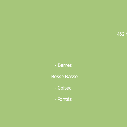
462 
- Barret
- Besse Basse
- Colsac
- Fontés