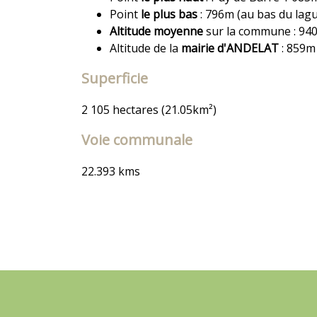
Point
le plus bas
: 796m (au bas du lag
Altitude moyenne
sur la commune : 94
Altitude de la
mairie d'ANDELAT
: 859m
Superficie
2 105 hectares (21.05km²)
Voie communale
22.393 kms