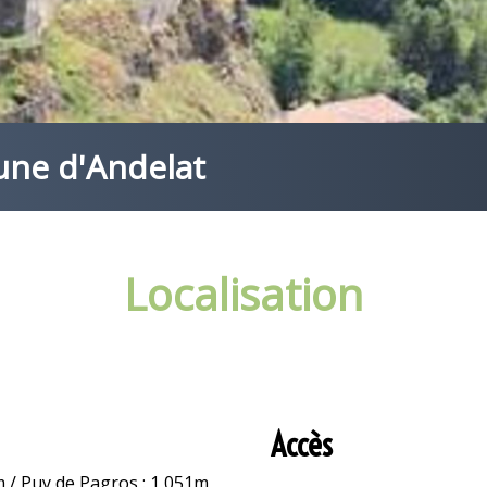
une d'Andelat
Localisation
Accès
m / Puy de Pagros : 1 051m